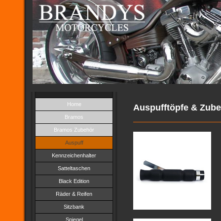
Home
Auspufftöpfe & Zub
Bramos
Bramos Zubehör
Auspuff
Kennzeichenhalter
Satteltaschen
Black Edition
Räder & Reifen
Sitzbank
Spiegel