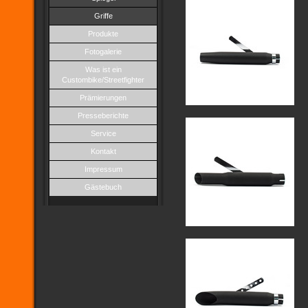
Griffe
Produkte
Fotogalerie
Was ist ein
Custombike/Streetfighter
Prämierungen
Presseberichte
Service
Kontakt
Impressum
Gästebuch