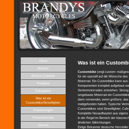
Home
Was ist ein Customb
Bramos
Custombike
(engl
custom
: maßges
Bramos Zubehör
für ein speziell auf die Wünsche de
Motorrad. Ein Custombike kann aus g
Produkte
Komponenten komplett aufgebaut we
Serienmotorrades entstehen. Streng
Fotogalerie
umgebaute Motorrad ein Custombike, a
Was ist ein
dann verwendet, wenn größere, das
Custombike/Streetfighter
stattgefunden haben. Typische Vertr
Custombikes sind Streetfighter, Caf
Prämierungen
Komplette Neuaufbauten aus eigens
Presseberichte
in der Regel im Bereich der klassis
ähnlichen Stilrichtungen.
Service
Einige Bekannte deutsche Hersteller 