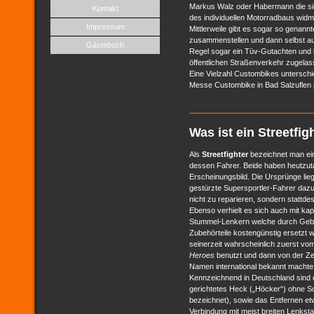
Markus Walz oder Habermann die si
Kontakt
des individuellen Motorradbaus widm
Impressum
Mittlerweile gibt es sogar so genann
zusammenstellen und dann selbst au
Gästebuch
Regel sogar ein Tüv-Gutachten und k
öffentlichen Straßenverkehr zugela
Eine Vielzahl Custombikes unterschie
Messe Custombike in Bad Salzuflen p
Was ist ein Streetfig
Als
Streetfighter
bezeichnet man ei
dessen Fahrer. Beide haben heutzuta
Erscheinungsbild. Die Ursprünge lie
gestürzte Supersportler-Fahrer dazu
nicht zu reparieren, sondern stattd
Ebenso verhielt es sich auch mit k
Stummel-Lenkern welche durch Gebra
Zubehörteile kostengünstig ersetzt
seinerzeit wahrscheinlich zuerst v
Heroes
benutzt und dann von der Zei
Namen international bekannt machte
Kennzeichnend in Deutschland sind e
gerichtetes Heck („Höcker“) ohne Soz
bezeichnet), sowie das Entfernen et
Verbindung mit meist breiten Lenksta