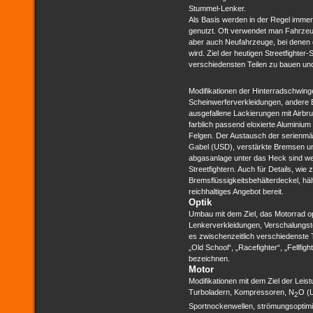
Stummel-Lenker.
Als Basis werden in der Regel immer
genutzt. Oft verwendet man Fahrzeu
aber auch Neufahrzeuge, bei denen d
wird. Ziel der heutigen Streetfighter-
verschiedensten Teilen zu bauen und
Umbaumaßnahmen
Modifikationen der Hinterradschwing
Scheinwerferverkleidungen, andere B
ausgefallene Lackierungen mit Airbr
farblich passend eloxierte Aluminiu
Felgen. Der Austausch der serienmä
Gabel (USD), verstärkte Bremsen un
abgasanlage unter das Heck sind we
Streetfightern. Auch für Details, wi
Bremsflüssigkeitsbehälterdeckel, hält
reichhaltiges Angebot bereit.
Optik
Umbau mit dem Ziel, das Motorrad opt
Lenkerverkleidungen, Verschalungste
es zwischenzeitlich verschiedenste 
„Old School“, „Racefighter“, „Fellfight
bezeichnen.
Motor
Modifikationen mit dem Ziel der Lei
Turboladern, Kompressoren, N
O (
2
Sportnockenwellen, strömungsoptimie