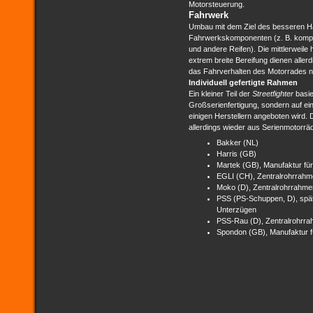
Motorsteuerung.
Fahrwerk
Umbau mit dem Ziel des besseren H
Fahrwerkskomponenten (z. B. komplet
und andere Reifen). Die mittlerweile
extrem breite Bereifung dienen allerd
das Fahrverhalten des Motorrades 
Individuell gefertigte Rahmen
Ein kleiner Teil der
Streetfighter
basie
Großserienfertigung, sondern auf e
einigen Herstellern angeboten wird
allerdings wieder aus Serienmotorrä
Bakker (NL)
Harris (GB)
Martek (GB), Manufaktur fü
EGLI (CH), Zentralrohrrah
Moko (D), Zentralrohrrahme
PSS (PS-Schuppen, D), spät
Unterzügen
PSS-Rau (D), Zentralrohrr
Spondon (GB), Manufaktur 