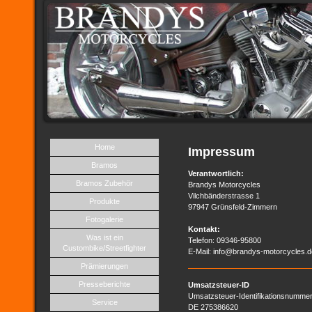
Home
Impressum
Bramos
Verantwortlich:
Bramos Zubehör
Brandys Motorcycles
Vilchbänderstrasse 1
Produkte
97947 Grünsfeld-Zimmern
Fotogalerie
Kontakt:
Was ist ein
Telefon: 09346-95800
Custombike/Streetfighter
E-Mail: info@brandys-motorcycles.d
Prämierungen
Presseberichte
Umsatzsteuer-ID
Umsatzsteuer-Identifikationsnummer
Service
DE 275386620