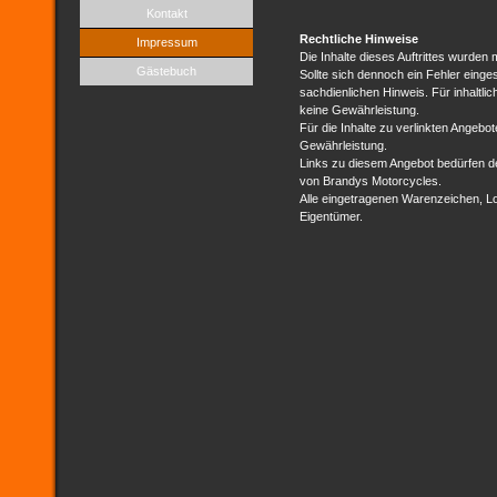
Kontakt
Rechtliche Hinweise
Impressum
Die Inhalte dieses Auftrittes wurden m
Gästebuch
Sollte sich dennoch ein Fehler einge
sachdienlichen Hinweis. Für inhaltli
keine Gewährleistung.
Für die Inhalte zu verlinkten Angeb
Gewährleistung.
Links zu diesem Angebot bedürfen d
von Brandys Motorcycles.
Alle eingetragenen Warenzeichen, Lo
Eigentümer.