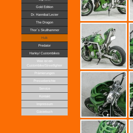
Gold Edition
Dr. Hannibal Lecter
The Dragon
Thor´s Skullhammer
Hulk
Predator
Harley/ Custombikes
Was ist ein
Custombike/Streetfighter
Prämierungen
Presseberichte
Service
Kontakt
Impressum
Gästebuch