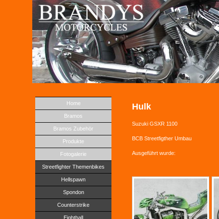
Home
Hulk
Bramos
Suzuki GSXR 1100
Bramos Zubehör
BCB Streetfigther Umbau
Produkte
Ausgeführt wurde:
Fotogalerie
Streetfighter Themenbikes
Hellspawn
Spondon
Counterstrike
Eightball