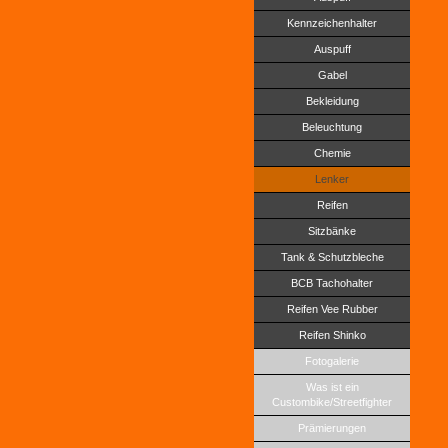
Kennzeichenhalter
Auspuff
Gabel
Bekleidung
Beleuchtung
Chemie
Lenker
Reifen
Sitzbänke
Tank & Schutzbleche
BCB Tachohalter
Reifen Vee Rubber
Reifen Shinko
Fotogalerie
Was ist ein
Custombike/Streetfighter
Prämierungen