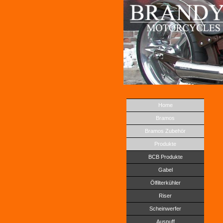
Home
Bramos
Bramos Zubehör
Produkte
BCB Produkte
Gabel
Ölfilterkühler
Riser
Scheinwerfer
Auspuff