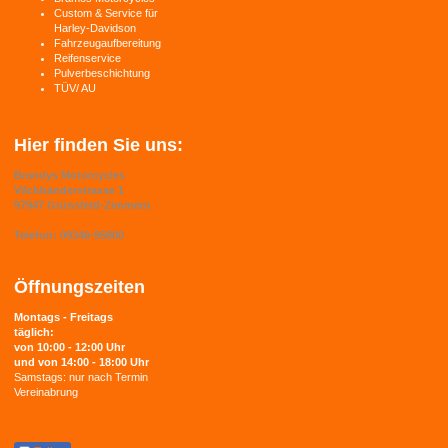
Custom & Service für
Harley-Davidson
Fahrzeugaufbereitung
Reifenservice
Pulverbeschichtung
TÜV/ AU
Hier finden Sie uns:
Brandys Motorcycles
Vilchbänderstrasse 1
97947 Grünsfeld-Zimmern
Telefon: 09346-95800
Öffnungszeiten
Montags - Freitags
täglich:
von 10:00 - 12:00 Uhr
und von 14:00 - 18:00 Uhr
Samstags: nur nach Termin
Vereinabrung