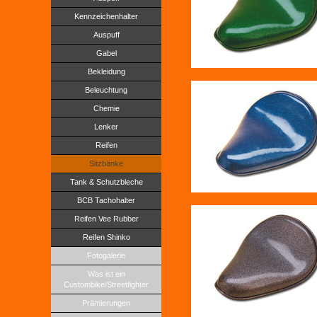
Kennzeichenhalter
Auspuff
Gabel
Bekleidung
Beleuchtung
Chemie
Lenker
Reifen
Sitzbänke
Tank & Schutzbleche
BCB Tachohalter
Reifen Vee Rubber
Reifen Shinko
Fotogalerie
Was ist ein
Custombike/Streetfighter
Prämierungen