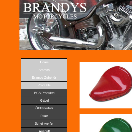
Home
Bramos
Bramos Zubehör
Produkte
BCB Produkte
Gabel
Ölfilterkühler
Riser
Scheinwerfer
Auspuff